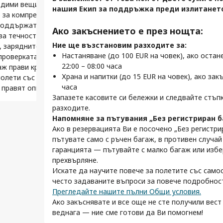
п
одими вещи.
 за регистрация.
нашия Екип за поддръжка преди излитането
За 
п
 за компресиране или в малка торба за пране, за да
При пристигане
 24–48 часа преди заминаване. Настройте си
пре
 поддържате реда.
 пропуснете регистрацията.
Не забравяйте да си вземете
се
Ако закъснението е през нощта:
изи
а течности: 100 мл на продукт, в 1-литров плик.
и престои.
багажа (ако имате такъв) и да се
Има
Ние ще възстановим разходите за:
 зарядните устройства и най-необходимите вещи
ването, самостоятелното прехвърляне означава
насладите на престоя си.
виз
Настаняване (до 100 EUR на човек), ако оста
проверката за сигурност и качването на борда.
е на багажа, смяна на терминали или повторно
про
22:00 – 08:00 часа
ж прави кратките престои по-лесни, по-бързи и по-
верка за сигурност. Предвидете допълнително
на 
Храна и напитки (до 15 EUR на човек), ако зак
полети със самостоятелно прехвърляне е позволен
е.
часа
 правят опитните пътници.
не,
Запазете касовите си бележки и следвайте стъп
разходите.
Напомняне за пътувания „Без регистриран б
Ако в резервацията Ви е посочено „Без регистри
пътувате само с ръчен багаж, в противен случай
гаранцията — пътувайте с малко багаж или избе
 пътеводител
прехвърляне.
и от професионалистите в пътуванията.
Искате да научите повече за полетите със сам
често задаваните въпроси за повече подробност
Прегледайте нашите пълни Общи условия.
Ако закъснявате и все още не сте получили вест 
игурност
веднага — ние сме готови да Ви помогнем!
 прехвърляне означават, че трябва да
во багажа си на всяка спирка. Вижте как