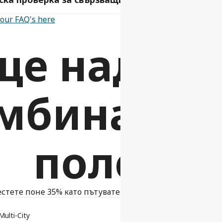
f our FAQ's here
е над 10
мбинации
полети
стете поне 35% като пътувате със самостоятелен тран
Multi-City