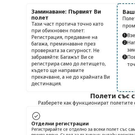
Заминаване: Първият Ви
Ваша
полет
Поле
Тази част протича точно като
пром
при обикновен полет:
Взе
Регистрация, предаване на
Нап
багажа, преминаване през
зам
проверката за сигурност. Не
забравяйте: Багажът Ви се
Пов
регистрира само до летището,
точ
където ще направите
прекачване, а не до крайната Ви
дестинация.
Полети със 
Разберете как функционират полетите 
Отделни регистрации
Регистрирайте се отделно за всеки полет със с
прехвърляне. Съвет за пътуване: онлайн регистр