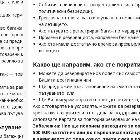
руги изискват да посетите гише или киоск на
д
цата или имиграционния контрол (ако е
отд
Събития, причинени от непреодолима сила (пр
че 
политически безредици).
На тази страница
Ка
ащия терминал, ако е необходимо (евентуално с
Оси
Грешки на пътника, като изпускане на полет и
Какво представлява полетът със
рането е от съществено значение за
Ч
на летището.
П
самостоятелно прехвърляне?
тоятелно прехвърляне:
во багажа си
М
Как действа самостоятелното прехвърляне
Ако пътувате с регистриран багаж по маршрут
н
през проверката за сигурност
г
Полети със самостоятелно прехвърляне –
те.
Промени в резервацията, направени без наше
П
а си преди качване на борда
С
Вашият пътеводител
н багаж? Онлайн регистрацията спестява време.
Ако сте имали достатъчно време за прехвърл
к
вестно време, а полетите няма да чакат закъснели
п
Какво означава да пътувате със
 напред.
летището.
л
атоварени маршрути със самостоятелно
П
самостоятелно прехвърляне?
на бордните карти Ви помага да преминете бързо
П
Нашата Гаранция за самостоятелно
правило за забрана на регистриран багаж.
с
игурност и да стигнете навреме до изхода за Вашия
Какво ще направим, ако сте покрити
с
прехвърляне
И
Проблеми със самостоятелното
Можете да резервирате нов полет със самос
гаж — това е единственият начин да направите
Пр
и.
т
прехвърляне? Отделът за поддръжка е тук,
Вашата дестинация или
са
и позволяват да изберете места онлайн, което
Д
за да Ви помогне
Ще предложим възстановяване на сумата за 
ята за размер и тегло на ръчния багаж на всяка
ъс самостоятелно прехвърляне по-удобен.
О
б
Останете информирани с Gotogate
пътуването, или
то те може да се различават.
приложението
н
Ще Ви осигурим обратен полет до летището, 
най-необходимото — ако не можете да вдигнете
Често задавани въпроси
вети за безпроблемно пътуване със
Ка
с
Ако отговаряте на условията, можете да резерв
то отделение над главата си, значи той е
ехвърляне:
З
чрез нашите служители от отдела за поддръжка
М
ова пътуване.
яне
т
ни.
използвате Картата за повторна резервация на 
Р
П
слуга за регистриране, за да управлявате всички
Забележка: Ние ще покрием разходите за ор
в
ътуване с малко багаж:
в
достъп до бордни карти и да получавате актуална
500 EUR на пътник или до първоначалната це
М
П
и багаж (например раница или чанта) за
време на телефона си.
в зависимост от това коя от двете суми е п
т