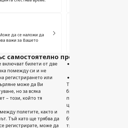
работи!
Визови изисквания
Може да се наложи да
За някои престои е необход
ова важи за Вашето
дали това е необходимо за
със самостоятелно прехвърляне?
 включват билети от две
право на пренасочване
зка помежду си и не
крайното местоназначе
на регистрирането или
право на възстановяване
върляне може да Ви
Тъй като пътуванията със
ване, но за всяка
билети от две или повече
т – този, който тя
полета, свързан с всяка съ
цялото пътуване. Това озна
 между полетите, както и
пътуването, законните пра
ът. Тъй като ще трябва да
бъдат ограничени само до 
 се регистрирате, може да
трансфер и това може да с