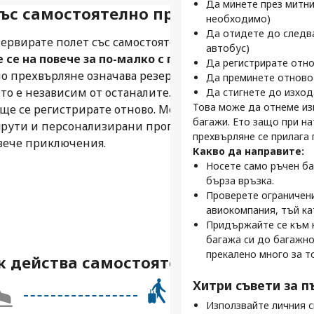
приложение, докато д
Да минете през митни
със самостоятелно прехвърляне?
летището.
необходимо)
Да отидете до следв
езервирате полет със самостоятелно прехвърляне
Защо онлайн чеки
автобус)
се на повече за по-малко с полети със
полети със самос
Да регистрирате отно
о прехвърляне означава резервиране на пътуване,
Да преминете отново 
Пропускате опашки
ито е независим от останалите. Ще излезете от
Да стигнете до изход
Пътувате само с ръче
Това може да отнеме из
и ще се регистрирате отново. Може да звучи
Бъдете една крачка
багажи. Ето защо при н
ршрути и персонализирани програми, правите
Ранното получаване 
прехвърляне се прилага 
овече приключения.
през проверката за с
Какво да направите:
полет.
Носете само ръчен ба
Избирате мястото с
бърза връзка.
Много авиокомпании В
Проверете ограничени
прави Вашия полет с
авиокомпания, тъй ка
Придържайте се към 
Професионални съ
багажа си до багажно
самостоятелно пр
прекалено много за т
к действа самостоятелното прехвърл
Бъдете организира
Използвайте нашата у
Хитри съвети за п
полети, да получите 
Използвайте личния с
информация в реално 