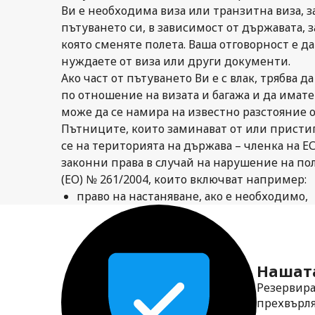
Ви е необходима виза или транзитна виза, 
пътуването си, в зависимост от държавата, з
която сменяте полета. Ваша отговорност е д
нуждаете от виза или други документи.
Ако част от пътуването Ви е с влак, трябва 
по отношение на визата и багажа и да имате
може да се намира на известно разстояние 
Пътниците, които заминават от или присти
се на територията на държава – членка на Е
законни права в случай на нарушение на по
(ЕО) № 261/2004, които включват например:
право на настаняване, ако е необходимо,
Нашата
Резервира
прехвърля