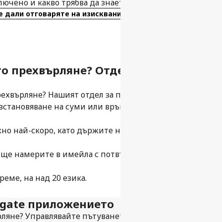
ключено и какво трябва да знаете преди да летите.
е дали отговаряте на изискванията
о прехвърляне? Отделът за поддръжк
рехвърляне? Нашият отдел за поддръжка е на разположе
ъзстановяване на суми или връщане до летището на за
жно най-скоро, като държите на разположение номера 
 ще намерите в имейла с потвърждение, в раздела „Мо
еме, на над 20 езика.
ogate приложението
рляне? Управлявайте пътуването си безпроблемно с на