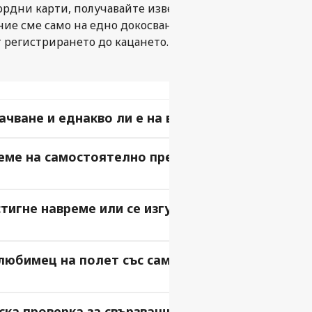
ордни карти, получавайте известия в реално време и п
 ние сме само на едно докосване разстояние.
 регистрирането до кацането.
ачване и еднакво ли е на всички летища?
еме на самостоятелно прехвърляне? Как се
стигне навреме или се изгуби преди следващия
 любимец на полет със самостоятелно
ска проверка за свързващия полет?