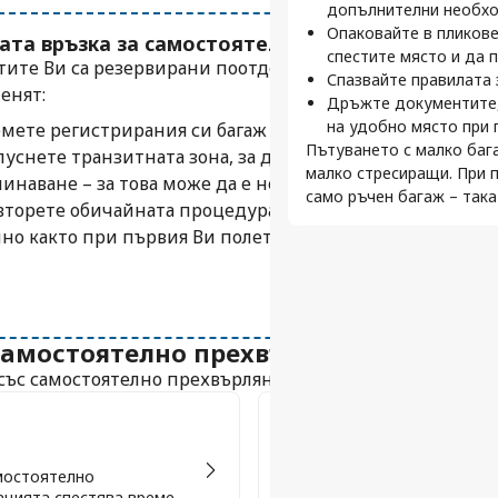
допълнителни необх
Следете прозорците
Опаковайте в пликове
та връзка за самостоятелен трансфер
Повечето са отворени
спестите място и да
напомняния, за да не
тите Ви са резервирани поотделно, така че тук нещата 
Спазвайте правилата з
Планирайте по-дълг
енят:
Дръжте документите,
За разлика от прекач
на удобно място при 
мете регистрирания си багаж – ако имате такъв.
повторно регистриран
Пътуването с малко бага
уснете транзитната зона, за да стигнете до зоната за
преминаване през про
малко стресиращи. При 
време между полетит
инаване – за това може да е необходима виза.
само ръчен багаж – така
торете обичайната процедура за регистрация и излита
но както при първия Ви полет.
самостоятелно прехвърляне – Вашият
със самостоятелно прехвърляне и защо са предпочитан
Багаж и проверка за с
амостоятелно
Полетите със самостоятелно
ацията спестява време.
вземете и да проверите отно