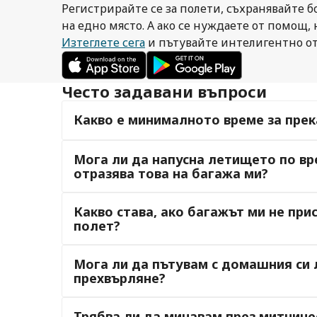
Регистрирайте се за полети, съхранявайте б
на едно място. А ако се нуждаете от помощ,
Изтеглете сега
и пътувайте интелигентно от
Често задавани въпроси
Какво е минималното време за прек
Мога ли да напусна летището по вр
отразява това на багажа ми?
Какво става, ако багажът ми не при
полет?
Мога ли да пътувам с домашния си
прехвърляне?
Трябва ли да минавам през митниче