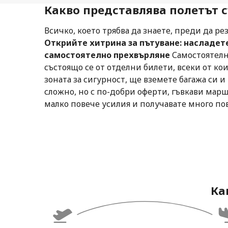
Какво представлява полетът 
Всичко, което трябва да знаете, преди да р
Открийте хитрина за пътуване: насладете 
самостоятелно прехвърляне
Самостоятелн
състоящо се от отделни билети, всеки от ко
зоната за сигурност, ще вземете багажа си 
сложно, но с по-добри оферти, гъвкави ма
малко повече усилия и получавате много п
Ка