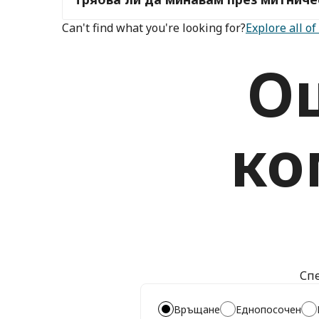
Can't find what you're looking for?
Explore all o
Ощ
ко
Спе
Връщане
Еднопосочен