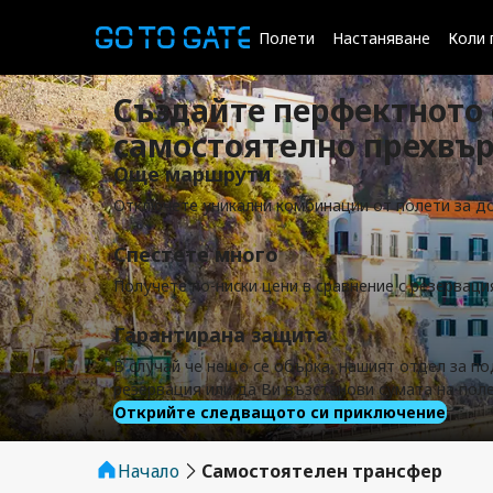
Полети
Настаняване
Коли 
Създайте перфектното с
самостоятелно прехвъ
Още маршрути
Отключете уникални комбинации от полети за д
Спестете много
Получете по-ниски цени в сравнение с резервац
Гарантирана защита
В случай че нещо се обърка, нашият отдел за по
резервация или да Ви възстанови сумата на пол
Открийте следващото си приключение
Начало
Самостоятелен трансфер