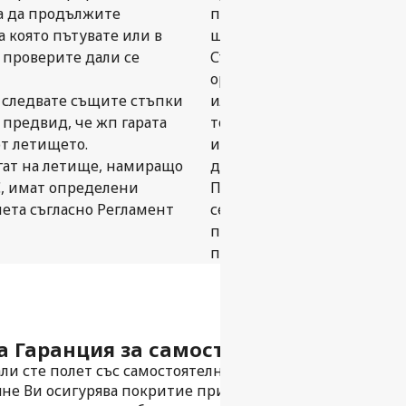
за да продължите
право. Но не се притесняв
а която пътувате или в
ще бъдете покрити от наш
а проверите дали се
Съгласно гаранцията за са
организиране на полет мо
да следвате същите стъпки
или до първоначалната цен
 предвид, че жп гарата
това коя от двете суми е 
от летището.
изгодния вариант, стига 
гат на летище, намиращо
дестинация в рамките на 2
С, имат определени
Пътуването със самостояте
лета съгласно Регламент
сегменти от пътуването Ви
прехвърляне. Съответните
процеса на резервацията.
 Гаранция за самостоятелно прехвъ
ли сте полет със самостоятелно прехвърляне? Открийте
не Ви осигурява покритие при закъснения, промени в 