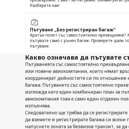
Разберете как!
Пътуване „Без регистриран багаж“
Кратък полет със самостоятелно прехвърляне? 
пътувате само с ръчен багаж. Проверете дали т
пътуване.
Какво означава да пътувате 
Пътуванията със самостоятелно прехвърляне
или повече авиокомпании, които нямат връ
координират дейностите си по отношение 
багажа. Пътуването със самостоятелно прех
изглежда като един комбиниран план за пъту
авиокомпания това е само един отделен поле
изпълнява.
Следователно ще трябва да се регистрирате
да вземете и регистрирате багажа си всеки п
напуснете зоната за безвизов транзит, за да