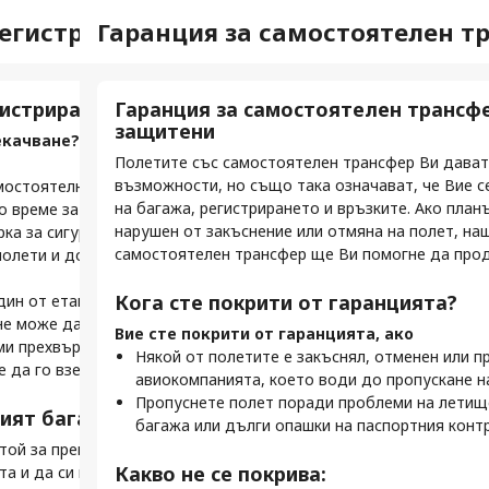
трации
регистриран багаж“
Гаранция за самостоятелен т
Баг
Виз
Помощ
Моите резервации
еки полет
гистриран багаж“
Гаранция за самостоятелен трансф
Ба
До
защитени
пр
т със самостоятелно прехвърляне билетите Ви са
екачване? Регистрираният багаж не е
При
Полетите със самостоятелен трансфер Ви дават
Ког
, че авиокомпаниите не са свързани. Това налага да
сам
възможности, но също така означават, че Вие с
нал
и полет поотделно.
мостоятелно прехвърляне включва престой под 120
Ако
на багажа, регистрирането и връзките. Ако план
пре
о време за получаване, повторно регистриране и
той
нарушен от закъснение или отмяна на полет, на
вхо
амостоятелното прехвърляне за
ка за сигурност с регистриран багаж. За да
лет
?
самостоятелен трансфер ще Ви помогне да про
полети и допълнителни неприятности, не се допуска
взе
За
Ето
регистриране.
Кога сте покрити от гаранцията?
ин от етапите на пътуването Ви позволява
В
, трябва да се регистрирате три пъти — по веднъж
В
не може да бъде изпратен за цялото пътуване. Тъй
б
уването си със самостоятелно прехвърляне.
Вие сте покрити от гаранцията, ако
р
и прехвърлянията си, регистрираният багаж не е
О
 има различни правила.
Някой от полетите е закъснял, отменен или п
о
да го вземете при всяка връзка.
г
ция, разрешеният багаж и бордните карти се
авиокомпанията, което води до пропускане н
Н
М
роверявайте подробностите за всяка авиокомпания,
Пропуснете полет поради проблеми на летище
с
ият багаж не е подходящ:
багажа или дълги опашки на паспортния конт
В
За
рация също се различават.
В
стой за прекачване обикновено ще трябва:
редлагат регистриране онлайн или чрез
Какво не се покрива:
д
та и да си вземете багажа
При