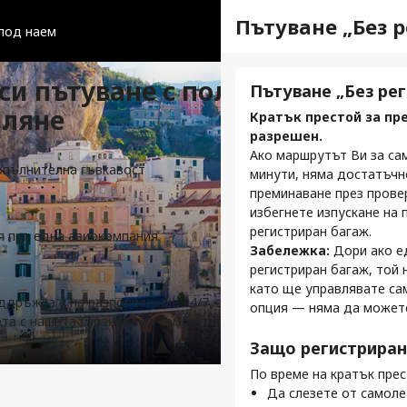
Отделни регис
Пътуване „Без 
под наем
и пътуване с полет със
Регистрация за вс
Пътуване „Без ре
рляне
При резервация на поле
Кратък престой за пр
отделни, което означава
разрешен.
се регистрирате за всек
Ако маршрутът Ви за са
опълнителна гъвкавост
минути, няма достатъчн
Какво означава с
преминаване през провер
Вашето пътуване
избегнете изпускане на 
регистриран багаж.
ия при една авиокомпания
Един полет = едно 
Забележка:
Дори ако ед
Ако имате три полета
регистриран багаж, той 
за всеки етап от път
като ще управлявате сам
Всяка авиокомпания
ддръжка е на разположение 24/7, за да направи нова
опция — няма да можете 
Часовете за регистра
ета с нашата Гаранция за самостоятелно прехвърляне.
различават. Винаги п
Защо регистриран
с която летите.
Методите за регист
По време на кратък пре
Някои авиокомпании п
Да слезете от самоле