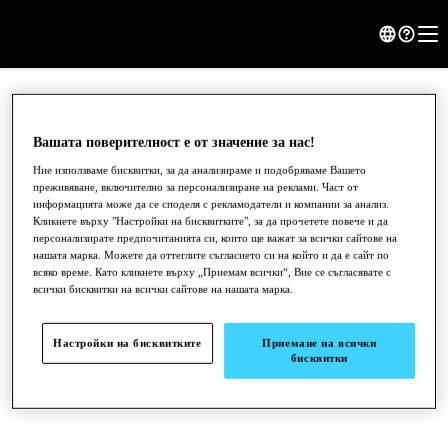
Вашата поверителност е от значение за нас!
Ние използваме бисквитки, за да анализираме и подобряваме Вашето
преживяване, включително за персонализиране на реклами. Част от
информацията може да се споделя с рекламодатели и компании за анализ.
Кликнете върху "Настройки на бисквитките", за да прочетете повече и да
персонализирате предпочитанията си, които ще важат за всички сайтове на
нашата марка. Можете да оттеглите съгласието си на който и да е сайт по
всяко време. Като кликнете върху „Приемам всички“, Вие се съгласявате с
всички бисквитки на всички сайтове на нашата марка.
●
●
●
Настройки на бисквитките
Приемане на всички
бисквитки